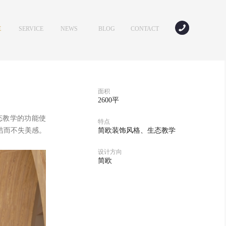
E
SERVICE
NEWS
BLOG
CONTACT
服务
新闻
专家讲坛
联系我们
面积
2600平
态教学的功能使
特点
洁而不失美感。
简欧装饰风格、生态教学
设计方向
简欧